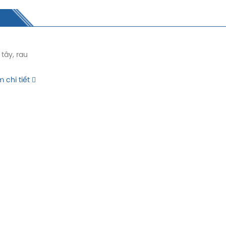
tây, rau
 chi tiết