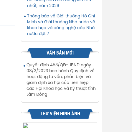
nhi đồng tỉnh Lâm Đồng lần thứ
nhất, năm 2026
Thông báo về Giải thưởng Hồ Chí
Minh và Giải thưởng Nhà nước về
khoa học và công nghệ cấp Nhà
nước đợt 7
VĂN BẢN MỚI
Quyết định 453/QĐ-UBND ngày
08/3/2023 ban hành Quy định về
hoạt động tư vấn, phản biện và
giám định xã hội của Liên hiệp
các Hội Khoa học và Kỹ thuật tỉnh
Lâm Đồng
THƯ VIỆN HÌNH ẢNH