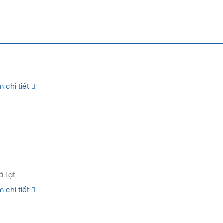
 chi tiết
à Lạt
 chi tiết