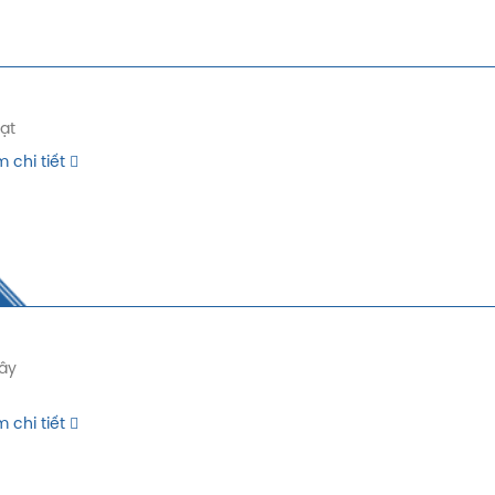
Lạt
 chi tiết
Tây
 chi tiết