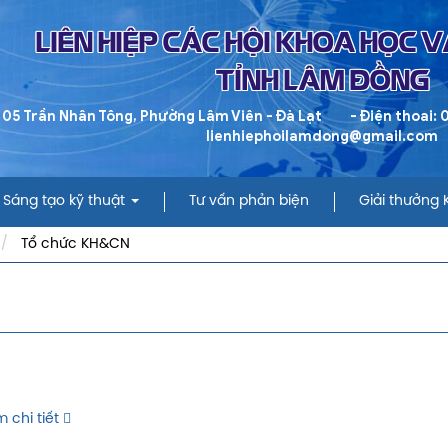
LIÊN HIỆP CÁC HỘI KHOA HỌC 
TỈNH LÂM ĐỒNG
 05 Trần Nhân Tông, Phường Lâm Viên - Đà Lạt
- Điện thoai:
lienhiephoilamdong@gmail.com
Sáng tạo kỹ thuật
Tư vấn phản biện
Giải thưởng
Tổ chức KH&CN
 chi tiết