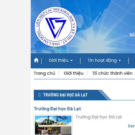
Số
Giới thiệu
Tin hoạt động
Trang chủ
Giới thiệu
Tổ chức thành viên
TRƯỜNG ĐẠI HỌC ĐÀ LẠT
Trường Đại học Đà Lạt
Trường Đại học Đà Lạt
Xem