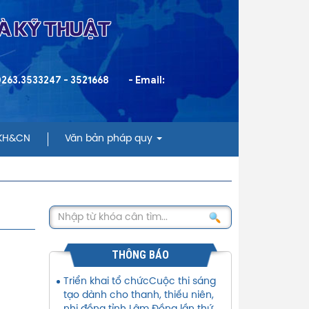
VÀ KỸ THUẬT
 0263.3533247 - 3521668
- Email:
 KH&CN
Văn bản pháp quy
THÔNG BÁO
Triển khai tổ chứcCuộc thi sáng
tạo dành cho thanh, thiếu niên,