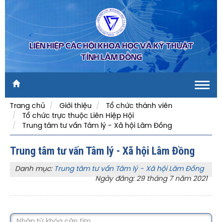
LIÊN HIỆP CÁC HỘI KHOA HỌC VÀ KỸ THUẬT
TỈNH LÂM ĐỒNG
Toggl
navig
Trang chủ
Giới thiệu
Tổ chức thành viên
Tổ chức trực thuộc Liên Hiệp Hội
Trung tâm tư vấn Tâm lý - Xã hội Lâm Đồng
Trung tâm tư vấn Tâm lý - Xã hội Lâm Đồng
Danh mục:
Trung tâm tư vấn Tâm lý - Xã hội Lâm Đồng
Ngày đăng: 29 tháng 7 năm 2021