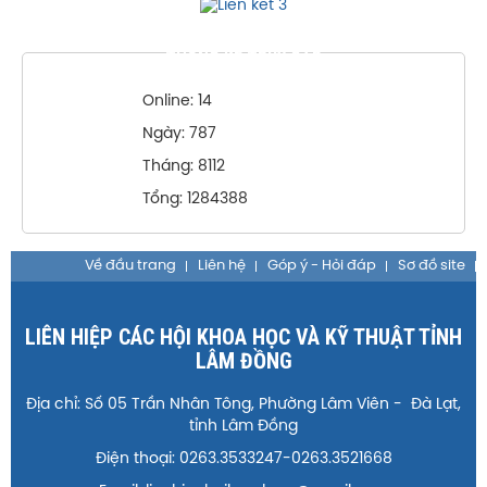
THỐNG KÊ TRUY CẬP
Online: 14
Ngày: 787
Tháng: 8112
Tổng: 1284388
Về đầu trang
Liên hệ
Góp ý - Hỏi đáp
Sơ đồ site
LIÊN HIỆP CÁC HỘI KHOA HỌC VÀ KỸ THUẬT TỈNH
LÂM ĐỒNG
Địa chỉ: Số 05 Trần Nhân Tông, Phường Lâm Viên - Đà Lạt,
tỉnh Lâm Đồng
Điện thoại: 0263.3533247-0263.3521668