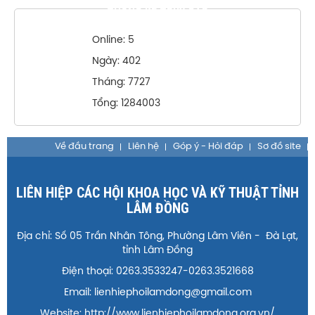
THỐNG KÊ TRUY CẬP
Online: 5
Ngày: 402
Tháng: 7727
Tổng: 1284003
Về đầu trang
Liên hệ
Góp ý - Hỏi đáp
Sơ đồ site
LIÊN HIỆP CÁC HỘI KHOA HỌC VÀ KỸ THUẬT TỈNH
LÂM ĐỒNG
Địa chỉ: Số 05 Trần Nhân Tông, Phường Lâm Viên - Đà Lạt,
tỉnh Lâm Đồng
Điện thoại: 0263.3533247-0263.3521668
Email: lienhiephoilamdong@gmail.com
Website: http://www.lienhiephoilamdong.org.vn/