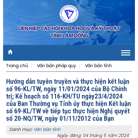
LIÊN HIỆP CÁC HỘI KHOA HỌC VÀ KỸ THUẬT
TỈNH LÂM ĐỒNG
Toggl
navig
Trang chủ
Văn bản pháp quy
Văn bản tỉnh
Hướng dẫn tuyên truyền và thực hiện kết luận
số 96-KL/TW, ngày 11/01/2024 của Bộ Chính
trị; Kế hoạch số 116-KH/TU ngày23/4/2024
của Ban Thường vụ Tỉnh ủy thực hiện Kết luận
số 69-KL/TW về tiếp tục thực hiện Nghị quyết
số 20-NQ/TW, ngày 01/11/2012 của Bạn
Danh mục:
Văn bản tỉnh
Ngày đăng: 04 tháng 5 năm 2024