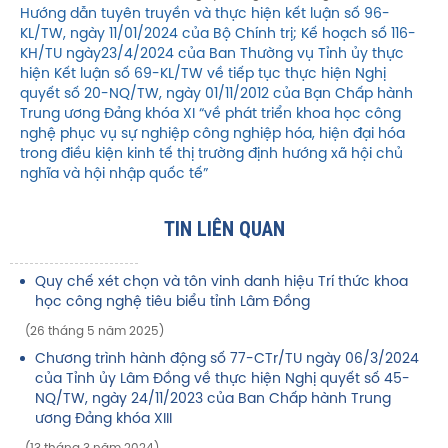
Hướng dẫn tuyên truyền và thực hiện kết luận số 96-
KL/TW, ngày 11/01/2024 của Bộ Chính trị; Kế hoạch số 116-
KH/TU ngày23/4/2024 của Ban Thường vụ Tỉnh ủy thực
hiện Kết luận số 69-KL/TW về tiếp tục thực hiện Nghị
quyết số 20-NQ/TW, ngày 01/11/2012 của Bạn Chấp hành
Trung ương Đảng khóa XI “về phát triển khoa học công
nghệ phục vụ sự nghiệp công nghiệp hóa, hiện đại hóa
trong điều kiện kinh tế thị trường định hướng xã hội chủ
nghĩa và hội nhập quốc tế”
TIN LIÊN QUAN
Quy chế xét chọn và tôn vinh danh hiệu Trí thức khoa
học công nghệ tiêu biểu tỉnh Lâm Đồng
(26 tháng 5 năm 2025)
Chương trình hành động số 77-CTr/TU ngày 06/3/2024
của Tỉnh ủy Lâm Đồng về thực hiện Nghị quyết số 45-
NQ/TW, ngày 24/11/2023 của Ban Chấp hành Trung
ương Đảng khóa XIII