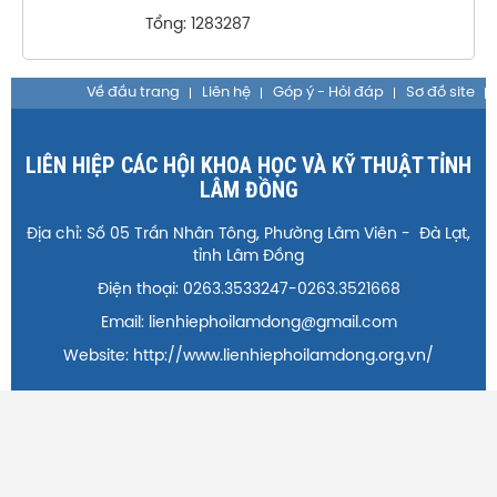
Tổng: 1283287
Về đầu trang
Liên hệ
Góp ý - Hỏi đáp
Sơ đồ site
LIÊN HIỆP CÁC HỘI KHOA HỌC VÀ KỸ THUẬT TỈNH
LÂM ĐỒNG
Địa chỉ: Số 05 Trần Nhân Tông, Phường Lâm Viên - Đà Lạt,
tỉnh Lâm Đồng
Điện thoại: 0263.3533247-0263.3521668
Email: lienhiephoilamdong@gmail.com
Website: http://www.lienhiephoilamdong.org.vn/