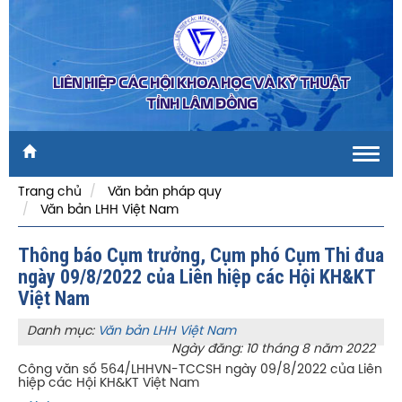
LIÊN HIỆP CÁC HỘI KHOA HỌC VÀ KỸ THUẬT
TỈNH LÂM ĐỒNG
Toggl
navig
Trang chủ
Văn bản pháp quy
Văn bản LHH Việt Nam
Thông báo Cụm trưởng, Cụm phó Cụm Thi đua
ngày 09/8/2022 của Liên hiệp các Hội KH&KT
Việt Nam
Danh mục:
Văn bản LHH Việt Nam
Ngày đăng: 10 tháng 8 năm 2022
Công văn số 564/LHHVN-TCCSH ngày 09/8/2022 của Liên
hiệp các Hội KH&KT Việt Nam