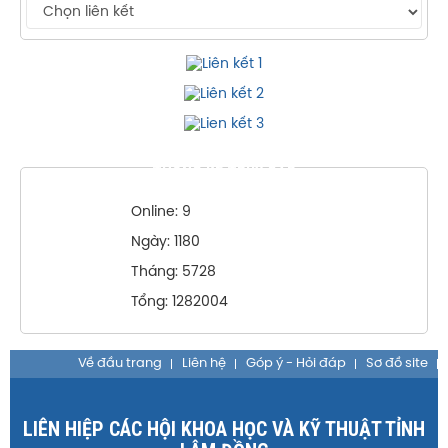
THỐNG KÊ TRUY CẬP
Online: 9
Ngày: 1180
Tháng: 5728
Tổng: 1282004
Về đầu trang
Liên hệ
Góp ý - Hỏi đáp
Sơ đồ site
LIÊN HIỆP CÁC HỘI KHOA HỌC VÀ KỸ THUẬT TỈNH