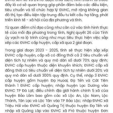
ĐVHC liền kề và ĐVHC được chia tách, hình thành từ trước
đây là cơ sở quan trọng góp phần đảm bảo các điều kiện,
tiêu chuẩn và tổ chức hợp lý ĐVHC, mở rộng không gian
đô thị, tạo điều kiện tập trung đầu tư kết cấu hạ tầng, phát
triển kinh tế - xã hội của địa phương và tỉnh.
Từ quan điểm chỉ đạo cũng như căn cứ vào tình hình thực
tế của mỗi địa phương trong tỉnh, Nghị quyết 26 của Tỉnh
ủy vạch ra lộ trình cũng như mục tiêu thực hiện việc sắp
xếp các ĐVHC cấp huyện, cấp xã qua 2 giai đoạn.
Trong giai đoạn 2023 - 2025, tỉnh sẽ thực hiện sắp xếp
ĐVHC cấp huyện, cấp xã có đồng thời cả 2 tiêu chuẩn về
diện tích tự nhiên và quy mô dân số dưới 70% quy định;
ĐVHC cấp huyện thuộc diện khuyến khích; ĐVHC cấp xã
đồng thời có tiêu chuẩn về diện tích tự nhiên dưới 20% và
quy mô dân số dưới 300% quy định. Cụ thể, nhập 3 ĐVHC
cấp huyện gồm huyện Đạ Huoai, Đạ Tẻh và Cát Tiên
thành 1 ĐVHC cấp huyện; nhập huyện Lạc Dương vào
ĐVHC TP Đà Lạt; điều chỉnh địa giới hành chính 5 xã của
huyện Bảo Lâm bao gồm các xã Lộc An, Lộc Nam, Lộc
Thành, Tân Lạc và Lộc Tân vào TP Bảo Lộc; nhập ĐVHC xã
Triệu Hải vào ĐVHC xã Quảng Trị thuộc huyện Đạ Tẻh và
nhập xã Quảng Lâp vào ĐVHC xã P'ró thuộc huyện Đơn