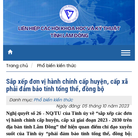
LIÊN HIỆP CÁC HỘI KHOA HỌC VÀ KỸ THUẬT
TỈNH LÂM ĐỒNG
Toggl
navig
Trang chủ
Phổ biến kiến thức
Sắp xếp đơn vị hành chính cấp huyện, cấp xã
phải đảm bảo tính tổng thể, đồng bộ
Danh mục:
Phổ biến kiến thức
Ngày đăng: 05 tháng 10 năm 2023
Nghị quyết số 26 - NQ/TU của Tỉnh ủy về “sắp xếp các đơn
vị hành chính cấp huyện, cấp xã giai đoạn 2023 - 2030 trên
địa bàn tỉnh Lâm Đồng” thể hiện quan điểm chỉ đạo xuyên
suốt của Tỉnh ủy “phải đảm bảo tính tổng thể, đồng bộ;