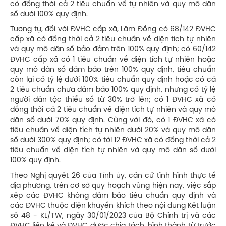
có đồng thời cả 2 tiêu chuẩn về tự nhiên và quy mô dân
số dưới 100% quy định.
Tương tự, đối với ĐVHC cấp xã, Lâm Đồng có 68/142 ĐVHC
cấp xã có đồng thời cả 2 tiêu chuẩn về diện tích tự nhiên
và quy mô dân số bảo đảm trên 100% quy định; có 60/142
ĐVHC cấp xã có 1 tiêu chuẩn về diện tích tự nhiên hoặc
quy mô dân số đảm bảo trên 100% quy định, tiêu chuẩn
còn lại có tỷ lệ dưới 100% tiêu chuẩn quy định hoặc có cả
2 tiêu chuẩn chưa đảm bảo 100% quy định, nhưng có tỷ lệ
người dân tộc thiểu số từ 30% trở lên; có 1 ĐVHC xã có
đồng thời cả 2 tiêu chuẩn về diện tích tự nhiên và quy mô
dân số dưới 70% quy định. Cùng với đó, có 1 ĐVHC xã có
tiêu chuẩn về diện tích tự nhiên dưới 20% và quy mô dân
số dưới 300% quy định; có tới 12 ĐVHC xã có đồng thời cả 2
tiêu chuẩn về diện tích tự nhiên và quy mô dân số dưới
100% quy định.
Theo Nghị quyết 26 của Tỉnh ủy, căn cứ tình hình thực tế
địa phương, trên cơ sở quy hoạch vùng hiện nay, việc sắp
xếp các ĐVHC không đảm bảo tiêu chuẩn quy định và
các ĐVHC thuộc diện khuyến khích theo nội dung Kết luận
số 48 - KL/TW, ngày 30/01/2023 của Bộ Chính trị và các