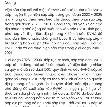
Dương.
Việc sắp xếp đối với một số ĐVHC cấp xã thuộc các ĐVHC
cấp huyện thực hiện sắp xếp trong giai đoạn 2023 - 2025
mà không đủ điều kiện, tiêu chí, thuộc diện phải sắp xếp
trong giai đoạn 2026 - 2030. Đồng thời, khuyến khích các
địa phương chủ động đề xuất sắp xếp các ĐVHC tinh gọn,
phù hợp với thực tiễn địa phương - kể cả các ĐVHC đã
bảo đảm tiêu chuẩn; không bắt buộc thực hiện sắp xếp -
trừ trường hợp địa phương có nhu cầu sắp xếp - đối với
ĐVHC cấp xã đã thực hiện sắp xếp trong giai đoạn 2019 -
2021.
Giai đoạn 2026 - 2030, tiếp tục rà soát, sắp xếp các ĐVHC
cấp xã có đồng thời cả 2 tiêu chuẩn về diện tích tự nhiên
và quy mô dân số dưới 100% quy định và các ĐVHC cấp xã
trực thuộc cấp huyện thuộc diện khuyến khích nhằm
giảm số lượng ĐVHC cấp xã theo đề xuất của chính quyền
địa phương. Bên cạnh đó, khuyến khích các địa phương
chủ động đề xuất sắp xếp ĐVHC tinh gọn, phù hợp với
thực tiễn địa phương mình - kể cả các ĐVHC đã bảo đảm
tiêu chuẩn; không bắt buộc thực hiện sắp xếp - trừ trường
hợp địa phương có nhu cầu sắp xếp - đối với ĐVHC cấp xã