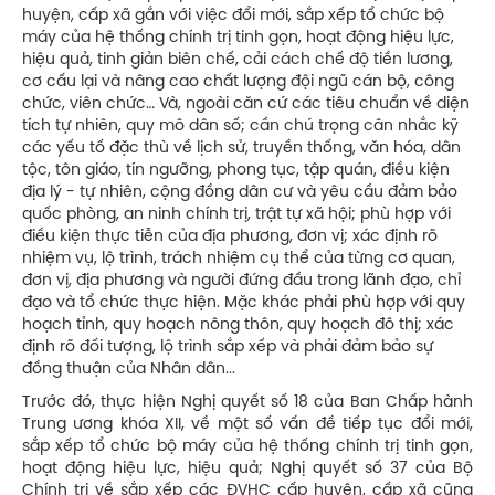
huyện, cấp xã gắn với việc đổi mới, sắp xếp tổ chức bộ
máy của hệ thống chính trị tinh gọn, hoạt động hiệu lực,
hiệu quả, tinh giản biên chế, cải cách chế độ tiền lương,
cơ cấu lại và nâng cao chất lượng đội ngũ cán bộ, công
chức, viên chức… Và, ngoài căn cứ các tiêu chuẩn về diện
tích tự nhiên, quy mô dân số; cần chú trọng cân nhắc kỹ
các yếu tố đặc thù về lịch sử, truyền thống, văn hóa, dân
tộc, tôn giáo, tín ngưỡng, phong tục, tập quán, điều kiện
địa lý - tự nhiên, cộng đồng dân cư và yêu cầu đảm bảo
quốc phòng, an ninh chính trị, trật tự xã hội; phù hợp với
điều kiện thực tiễn của địa phương, đơn vị; xác định rõ
nhiệm vụ, lộ trình, trách nhiệm cụ thể của từng cơ quan,
đơn vị, địa phương và người đứng đầu trong lãnh đạo, chỉ
đạo và tổ chức thực hiện. Mặc khác phải phù hợp với quy
hoạch tỉnh, quy hoạch nông thôn, quy hoạch đô thị; xác
định rõ đối tượng, lộ trình sắp xếp và phải đảm bảo sự
đồng thuận của Nhân dân...
Trước đó, thực hiện Nghị quyết số 18 của Ban Chấp hành
Trung ương khóa XII, về một số vấn đề tiếp tục đổi mới,
sắp xếp tổ chức bộ máy của hệ thống chính trị tinh gọn,
hoạt động hiệu lực, hiệu quả; Nghị quyết số 37 của Bộ
Chính trị về sắp xếp các ĐVHC cấp huyện, cấp xã cũng