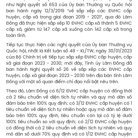
như Nghị quyết số 653 của Ủy ban Thường vụ Quốc hội
ban hành ngày 12/3/2019 “về sắp xếp các ĐVHC cấp
huyện, cấp xã trong giai đoạn 2019 - 2021”, qua đó Lâm
Đồng đã thực hiện sắp xếp 10 ĐVHC cấp xã thành 5 ĐVHC
cấp xã, giảm từ 147 cấp xã xuống còn 142 cấp xã trong
toàn tỉnh.
Tiếp tục thực hiện các nghị quyết của Ủy ban Thường vụ
Quốc hội, nhất là Kết luận số 48 - KL/TW, ngày 30/01/2023
của Bộ Chính trị về tiếp tục sắp xếp ĐVHC cấp huyện, cấp
xã giai đoạn 2023 - 2030; mới đây, Tỉnh ủy Lâm Đồng đã
ban hành Nghị quyết số 26 về sắp xếp các ĐVHC cấp
huyện, cấp xã giai đoạn 2023 - 2030 trên địa bàn tỉnh Lâm
Đồng với một số quan điểm chỉ đạo nổi bật nêu trên.
Theo đó, Lâm Đồng có 6/12 ĐVHC cấp huyện có đồng thời
cả 2 tiêu chuẩn về diện tích tự nhiên và quy mô dân số
đảm bảo trên 100% quy định; có 3/12 ĐVHC cấp huyện có 1
tiêu chuẩn về diện tích tự nhiên hoặc quy mô dân số đảm
bảo trên 100% quy định, tiêu chuẩn còn lại có tỷ lệ dưới
100% tiêu chuẩn so với quy định; có 2/12 ĐVHC cấp huyện
có đồng thời cả 2 tiêu chuẩn về diện tích tự nhiên và quy
mô dân số dưới 70% quy định và có 1/12 ĐVHC cấp huyện