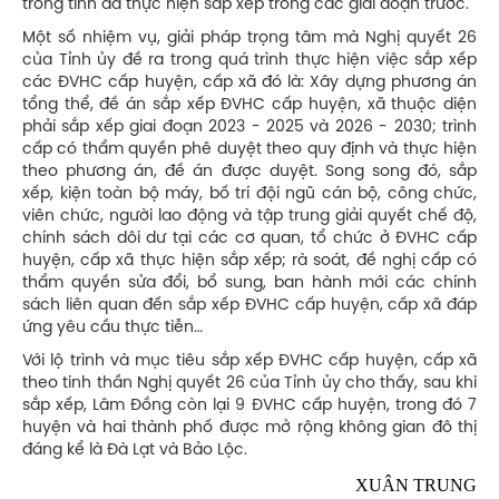
trong tỉnh đã thực hiện sắp xếp trong các giai đoạn trước.
Một số nhiệm vụ, giải pháp trọng tâm mà Nghị quyết 26
của Tỉnh ủy đề ra trong quá trình thực hiện việc sắp xếp
các ĐVHC cấp huyện, cấp xã đó là: Xây dựng phương án
tổng thể, đề án sắp xếp ĐVHC cấp huyện, xã thuộc diện
phải sắp xếp giai đoạn 2023 - 2025 và 2026 - 2030; trình
cấp có thẩm quyền phê duyệt theo quy định và thực hiện
theo phương án, đề án được duyệt. Song song đó, sắp
xếp, kiện toàn bộ máy, bố trí đội ngũ cán bộ, công chức,
viên chức, người lao động và tập trung giải quyết chế độ,
chính sách dôi dư tại các cơ quan, tổ chức ở ĐVHC cấp
huyện, cấp xã thực hiện sắp xếp; rà soát, đề nghị cấp có
thẩm quyền sửa đổi, bổ sung, ban hành mới các chính
sách liên quan đến sắp xếp ĐVHC cấp huyện, cấp xã đáp
ứng yêu cầu thực tiễn…
Với lộ trình và mục tiêu sắp xếp ĐVHC cấp huyện, cấp xã
theo tinh thần Nghị quyết 26 của Tỉnh ủy cho thấy, sau khi
sắp xếp, Lâm Đồng còn lại 9 ĐVHC cấp huyện, trong đó 7
huyện và hai thành phố được mở rộng không gian đô thị
đáng kể là Đà Lạt và Bảo Lộc.
XUÂN TRUNG